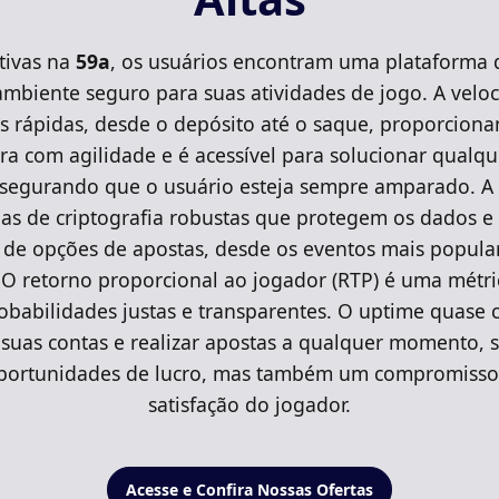
tivas na
59a
, os usuários encontram uma plataforma
biente seguro para suas atividades de jogo. A veloc
es rápidas, desde o depósito até o saque, proporcion
era com agilidade e é acessível para solucionar qualq
ssegurando que o usuário esteja sempre amparado. A
ias de criptografia robustas que protegem os dados e 
e opções de apostas, desde os eventos mais popular
. O retorno proporcional ao jogador (RTP) é uma mé
obabilidades justas e transparentes. O uptime quase 
suas contas e realizar apostas a qualquer momento, s
oportunidades de lucro, mas também um compromisso 
satisfação do jogador.
Acesse e Confira Nossas Ofertas