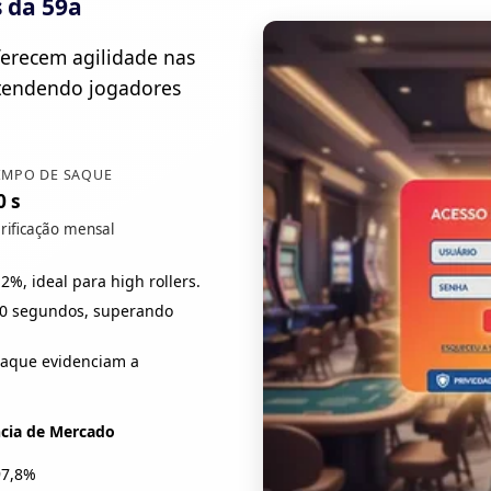
 da 59a
ferecem agilidade nas
 atendendo jogadores
EMPO DE SAQUE
0 s
rificação mensal
2%, ideal para high rollers.
30 segundos, superando
saque evidenciam a
ncia de Mercado
97,8%