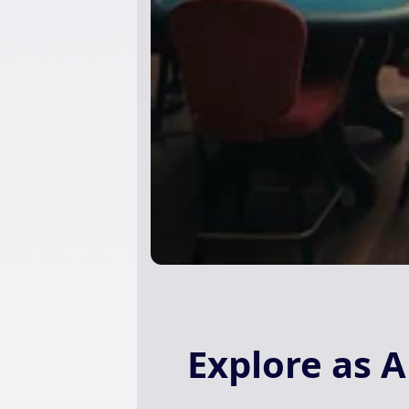
Explore as 