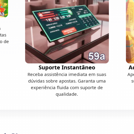
m
tas
lo de
Suporte Instantâneo
A
Receba assistência imediata em suas
Ap
dúvidas sobre apostas. Garanta uma
s
experiência fluida com suporte de
qualidade.