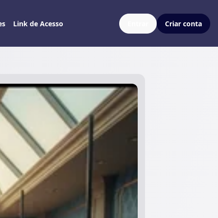
es
Link de Acesso
Entrar
Criar conta