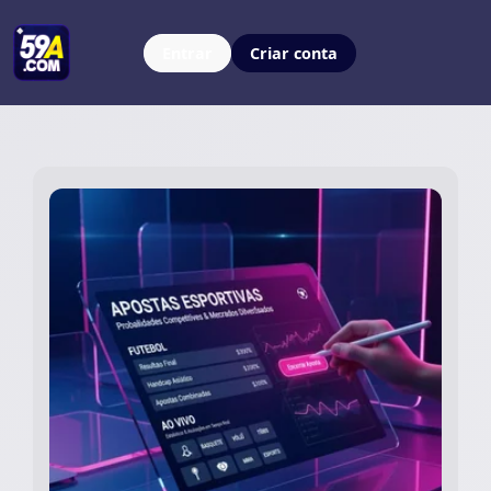
Entrar
Criar conta