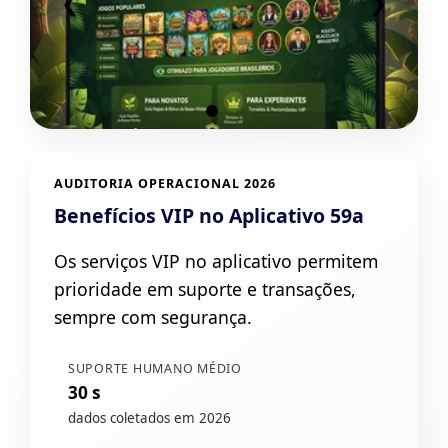
❮
❯
Acesso Rápido e Seguro
Interface Amigável para Mobile
servicos VIP Personalizados
O aplicativo da 59a oferece acesso a jogos
O design do aplicativo é otimizado para
populares com foco na segurança. Os
Os jogadores VIP no aplicativo da 59a recebem
dispositivos móveis, garantindo praticidade. Os
AUDITORIA OPERACIONAL 2026
jogadores podem contar com uma experiência
suporte prioritário e ofertas exclusivas. Este
usuários podem realizar depósitos e saques de
Benefícios VIP no Aplicativo 59a
fluida e proteção de dados.
atendimento personaliza a experiência de jogo.
maneira eficaz.
Os serviços VIP no aplicativo permitem
prioridade em suporte e transações,
sempre com segurança.
SUPORTE HUMANO MÉDIO
30 s
dados coletados em 2026