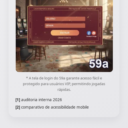
* A tela de login do 59a garante acesso fácil e
protegido para usuários VIP, permitindo jogadas
rápidas.
[1]
auditoria interna 2026
[2]
comparativo de acessibilidade mobile