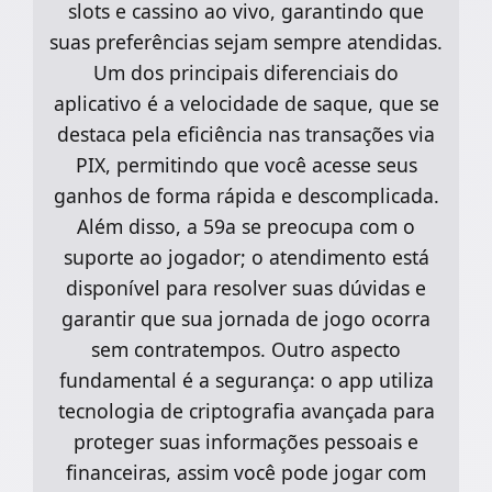
slots e cassino ao vivo, garantindo que
suas preferências sejam sempre atendidas.
Um dos principais diferenciais do
aplicativo é a velocidade de saque, que se
destaca pela eficiência nas transações via
PIX, permitindo que você acesse seus
ganhos de forma rápida e descomplicada.
Além disso, a 59a se preocupa com o
suporte ao jogador; o atendimento está
disponível para resolver suas dúvidas e
garantir que sua jornada de jogo ocorra
sem contratempos. Outro aspecto
fundamental é a segurança: o app utiliza
tecnologia de criptografia avançada para
proteger suas informações pessoais e
financeiras, assim você pode jogar com