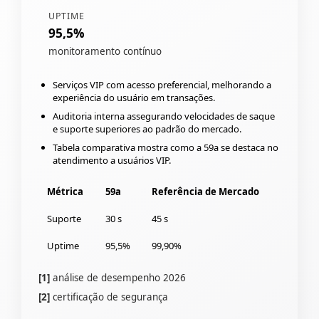
UPTIME
95,5%
monitoramento contínuo
Serviços VIP com acesso preferencial, melhorando a
experiência do usuário em transações.
Auditoria interna assegurando velocidades de saque
e suporte superiores ao padrão do mercado.
Tabela comparativa mostra como a 59a se destaca no
atendimento a usuários VIP.
Métrica
59a
Referência de Mercado
Suporte
30 s
45 s
Uptime
95,5%
99,90%
[1]
análise de desempenho 2026
[2]
certificação de segurança